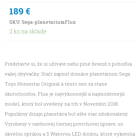
189 €
SKU:
Sega-planetariumFlux
2 ks na sklade
Predstavte si, že si užívate nebo plné hviezd z pohodlia
vašej obývačky. Stačí zapnúť domáce planetárium Sega
Toys Homestar Original a tento sen sa stane
skutočnosťou. Flux je najvýkonnejší a najmodernejší
model, ktorý bol uvedený na trh v Novembri 2018.
Populárny dizajn planetária bol ešte viac zdokonalený.
Vyrobený v saténovej čiernej povrchovej úprave, so
skvelou optikou a 5 Watovou LED diódou, ktoré vykreslia