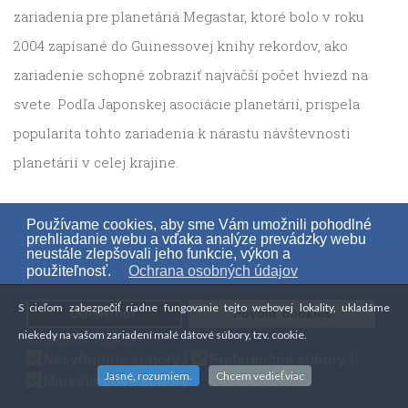
zariadenia pre planetáriá Megastar, ktoré bolo v roku
2004 zapísané do Guinessovej knihy rekordov, ako
zariadenie schopné zobraziť najväčší počet hviezd na
svete. Podľa Japonskej asociácie planetárií, prispela
popularita tohto zariadenia k nárastu návštevnosti
planetárií v celej krajine.
Používame cookies, aby sme Vám umožnili pohodlné
prehliadanie webu a vďaka analýze prevádzky webu
neustále zlepšovali jeho funkcie, výkon a
použiteľnosť.
Ochrana osobných údajov
S cieľom zabezpečiť riadne fungovanie tejto webovej lokality, ukladáme
Odmietnuť
Povoliť cookies
niekedy na vašom zariadení malé dátové súbory, tzv. cookie.
Nastavenia cookies:
Nevyhnutné súbory
Preferenčné súbory
Jasné, rozumiem.
Chcem vedieť viac
Marketingové súbory