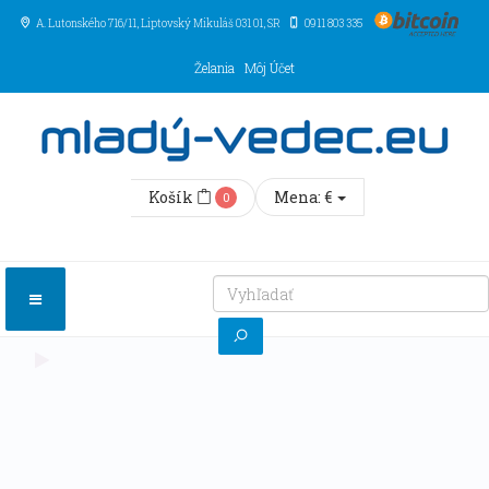
A. Lutonského 716/11
, Liptovský Mikuláš
031 01
,
SR
0911 803 335
Želania
Môj Účet
Košík
Mena:
€
0