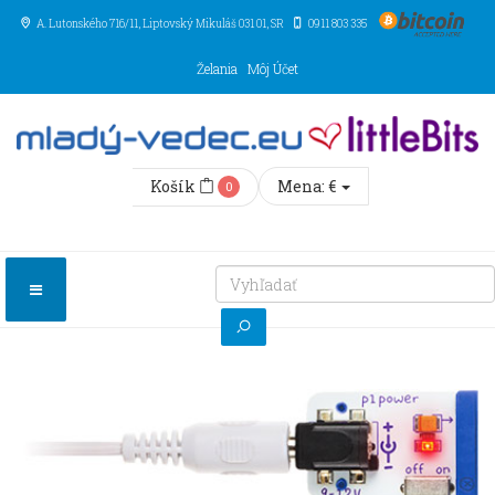
A. Lutonského 716/11
, Liptovský Mikuláš
031 01
,
SR
0911 803 335
Želania
Môj Účet
Košík
Mena:
€
0