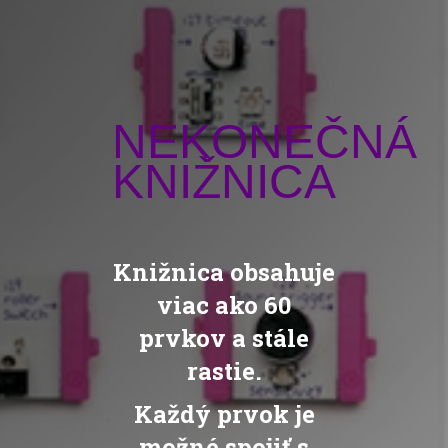
NEKONEČNÁ
KNIŽNICA
Knižnica obsahuje
viac ako 60
prvkov a stále
rastie.
Každý prvok je
možné spojiť s