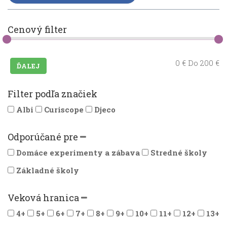
Cenový filter
0
€ Do
200
€
Filter podľa značiek
Albi
Curiscope
Djeco
Odporúčané pre
Domáce experimenty a zábava
Stredné školy
Základné školy
Veková hranica
4+
5+
6+
7+
8+
9+
10+
11+
12+
13+