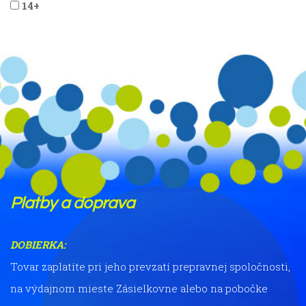
14+
Platby a doprava
DOBIERKA:
Tovar zaplatíte pri jeho prevzatí prepravnej spoločnosti,
na výdajnom mieste Zásielkovne alebo na pobočke