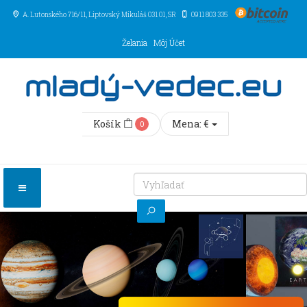
A. Lutonského 716/11
, Liptovský Mikuláš
031 01
,
SR
0911 803 335
Želania
Môj Účet
Košík
Mena:
€
0