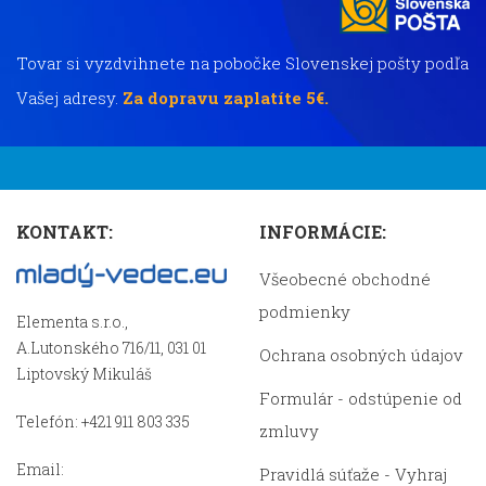
Tovar si vyzdvihnete na pobočke Slovenskej pošty podľa
Vašej adresy.
Za dopravu zaplatíte 5€.
KONTAKT:
INFORMÁCIE:
Všeobecné obchodné
podmienky
Elementa s.r.o.,
A.Lutonského 716/11, 031 01
Ochrana osobných údajov
Liptovský Mikuláš
Formulár - odstúpenie od
Telefón: +421 911 803 335
zmluvy
Email:
Pravidlá súťaže - Vyhraj