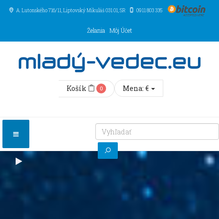
A. Lutonského 716/11
, Liptovský Mikuláš
031 01
,
SR
0911 803 335
Želania
Môj Účet
Košík
Mena:
€
0