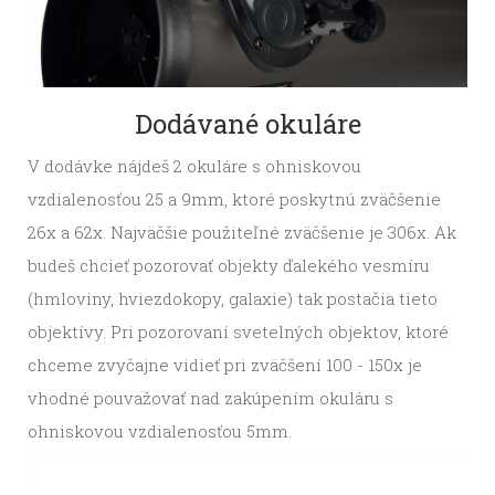
Dodávané okuláre
V dodávke nájdeš 2 okuláre s ohniskovou
vzdialenosťou 25 a 9mm, ktoré poskytnú zväčšenie
26x a 62x. Najväčšie použiteľné zväčšenie je 306x. Ak
budeš chcieť pozorovať objekty ďalekého vesmíru
(hmloviny, hviezdokopy, galaxie) tak postačia tieto
objektívy. Pri pozorovaní svetelných objektov, ktoré
chceme zvyčajne vidieť pri zväčšení 100 - 150x je
vhodné pouvažovať nad zakúpením okuláru s
ohniskovou vzdialenosťou 5mm.