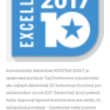
Astronomický ďalekohľad NEXSTAR 130SLT je
opakovane portálom TopTenReviews vyhodnotený
ako najlepší ďalekohľad (23 hodnotených) určený pre
začiatočníkov na rok 2017. Ďalekohľad, ktorý prebudí
túžbu objavovať tajomstvá astronómie má všetko, čo
začiatočník potrebuje: - Dostatočne veľký priemer