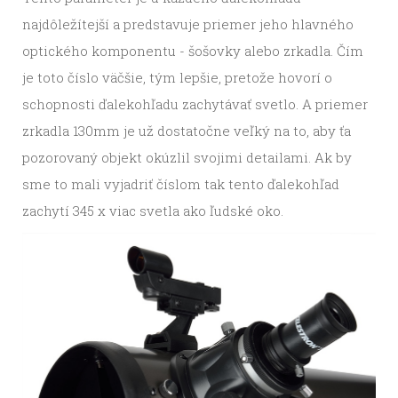
najdôležítejší a predstavuje priemer jeho hlavného
optického komponentu - šošovky alebo zrkadla. Čím
je toto číslo väčšie, tým lepšie, pretože hovorí o
schopnosti ďalekohľadu zachytávať svetlo. A priemer
zrkadla 130mm je už dostatočne veľký na to, aby ťa
pozorovaný objekt okúzlil svojimi detailami. Ak by
sme to mali vyjadriť číslom tak tento ďalekohľad
zachytí 345 x viac svetla ako ľudské oko.