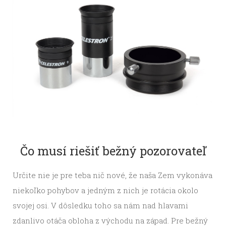
Čo musí riešiť bežný pozorovateľ
Určite nie je pre teba nič nové, že naša Zem vykonáva
niekoľko pohybov a jedným z nich je rotácia okolo
svojej osi. V dôsledku toho sa nám nad hlavami
zdanlivo otáča obloha z východu na západ. Pre bežný