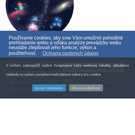
Používame cookies, aby sme Vám umožnili pohodlné
prehliadanie webu a vďaka analýze prevádzky webu
Disk pre planetárium - Galaxie
neustále zlepšovali jeho funkcie, výkon a
použiteľnosť.
Ochrana osobných údajov
29 €
S cieľom zabezpečiť riadne fungovanie tejto webovej lokality, ukladáme
Odmietnuť
Povoliť cookies
niekedy na vašom zariadení malé dátové súbory, tzv. cookie.
Nastavenia cookies:
Nevyhnutné súbory
Preferenčné súbory
Jasné, rozumiem.
Chcem vedieť viac
Marketingové súbory