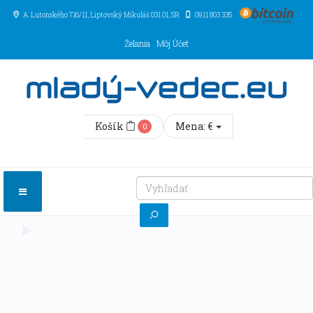
A. Lutonského 716/11
, Liptovský Mikuláš
031 01
,
SR
0911 803 335
Želania
Môj Účet
Košík
Mena:
€
0