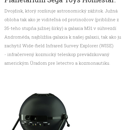
Dvojdisk, ktorý rozširuje astronomický zážitok. Južná
obloha tak ako je viditeľná od protinožcov (približne z
35-teho stupňa južnej šírky) a galaxia M31 v súhvezdí
Androméda, najbližšia galaxia k našej galaxii, tak ako ju
zachytil Wide-field Infrared Survey Explorer (WISE)
- infračervený kozmický teleskop prevádzkovaný
americkým Úradom pre letectvo a kozmonautiku.