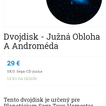
Dvojdisk - Južná Obloha
A Androméda
29 €
SKU:
Sega-CD-juzna
14 ks na sklade
Tento dvojdisk je určený pre
Planetárium Sega Toys Homestar.