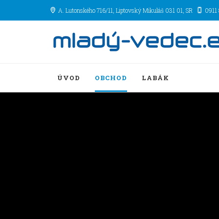
A. Lutonského 716/11
, Liptovský Mikuláš
031 01
,
SR
0911
ÚVOD
OBCHOD
LABÁK