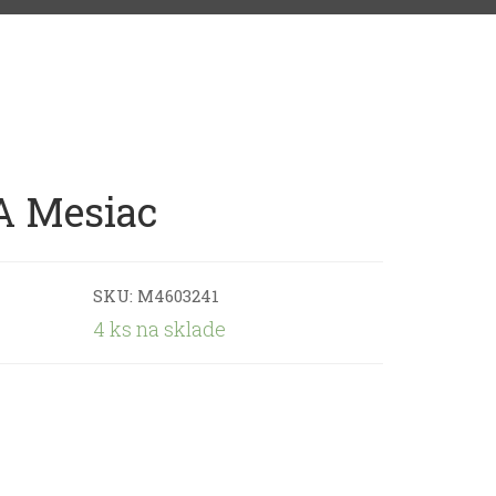
A Mesiac
SKU:
M4603241
4 ks na sklade