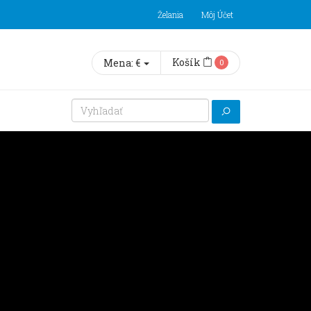
Želania
Môj Účet
Košík
Mena:
€
0