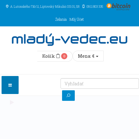
A. Lutonského 716/11
, Liptovský Mikuláš
031 01
,
SR
0911 803 335
Želania
Môj Účet
Košík
Mena:
€
0