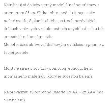
Nainštaluj si do izby verný model Slnečnej sústavy s
priemerom 85cm. Slnko tohto modelu funguje ako
nočné svetlo, 8 planét obieha po troch nezávislých
dráhach v rôznych vzdialenostiach a rýchlostiach a tak
umocňujú reálnosť modelu.
Model môžeš aktivovať diaľkovým ovládačom priamo z
tvojej postele.
Montuje sa na strop izby pomocou jednoduchého
montážneho materiálu, ktorý je súčasťou balenia.
Na prevádzku sú potrebné Baterie: 3x AA + 2x AAA (nie
sú v balení)