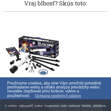
Vraj blbosť? Skús toto:
Používame cookies, aby sme Vám umožnili pohodlné
prehliadanie webu a vďaka analýze prevádzky webu
Buki - ďalekohľad s priemerom
neustále zlepšovali jeho funkcie, výkon a
použiteľnosť.
Ochrana osobných údajov
objektívu 50mm
S cieľom zabezpečiť riadne fungovanie tejto webovej lokality, ukladáme
77 €
Odmietnuť
Povoliť cookies