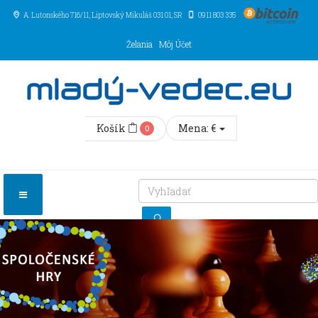
A. Lutonského 716/11
, Liptovský Mikuláš
031 01
,
SR
0911 803 335
Želania
Môj Účet
Košík
Mena:
€
0