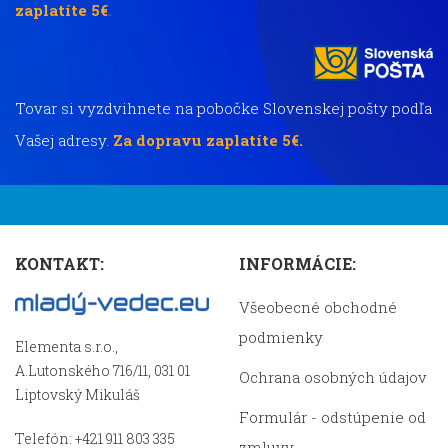
zaplatíte 5€
.
Tovar si vyzdvihnete na pobočke Slovenskej pošty podľa
Vašej adresy.
Za dopravu zaplatíte 5€.
KONTAKT:
INFORMÁCIE:
Všeobecné obchodné
podmienky
Elementa s.r.o.,
A.Lutonského 716/11, 031 01
Ochrana osobných údajov
Liptovský Mikuláš
Formulár - odstúpenie od
Telefón: +421 911 803 335
zmluvy