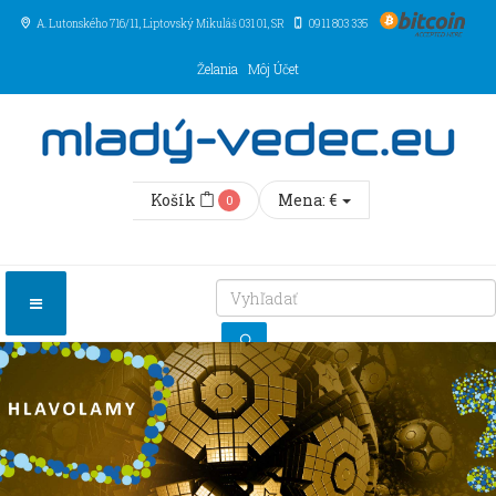
A. Lutonského 716/11
, Liptovský Mikuláš
031 01
,
SR
0911 803 335
Želania
Môj Účet
Košík
Mena:
€
0