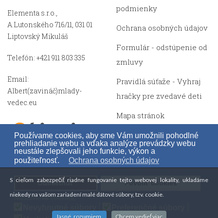
podmienky
Elementa s.r.o.,
A.Lutonského 716/11, 031 01
Ochrana osobných údajov
Liptovský Mikuláš
Formulár - odstúpenie od
Telefón: +421 911 803 335
zmluvy
Email:
Pravidlá súťaže - Vyhraj
Albert(zavináč)mlady-
hračky pre zvedavé deti
vedec.eu
Mapa stránok
Používame cookies, aby sme Vám umožnili pohodlné
prehliadanie webu a vďaka analýze prevádzky webu
neustále zlepšovali jeho funkcie, výkon a
použiteľnosť.
Ochrana osobných údajov
S cieľom zabezpečiť riadne fungovanie tejto webovej lokality, ukladáme
Odmietnuť
Povoliť cookies
Copyright © 2014 - 1000 0000 mladý-vedec.eu
niekedy na vašom zariadení malé dátové súbory, tzv. cookie.
Nastavenia cookies:
Nevyhnutné súbory
Preferenčné súbory
Jasné, rozumiem.
Chcem vedieť viac