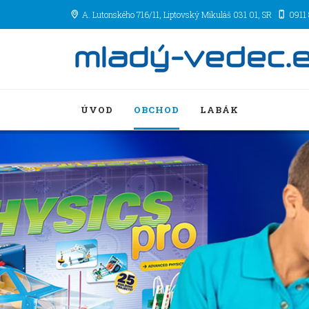
A. Lutonského 716/11
, Liptovský Mikuláš
031 01
,
SR
0911
ÚVOD
OBCHOD
LABÁK