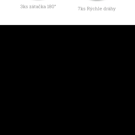
3ks zátačka 180°
7ks Rýchle dráhy