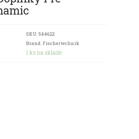
namic
SKU:
544622
Brand: Fischertechnik
1 ks na sklade