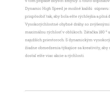
v tom prípade zbystri zmysly. S touto doplnko
Dynamic High Speed je možné každú súpravu f
prispôsobiť tak, aby bola ešte rýchlejšia a plná
Vysokorýchlostné ohybné dráhy so zvýšenými 
maximálnu rýchlosť v oblúkoch. Zátačka 180 °
najužších priestoroch. S dynamickým vysokor
žiadne obmedzenia týkajúce sa kreativity, aby 
dostal ešte viac akcie a rýchlosti.