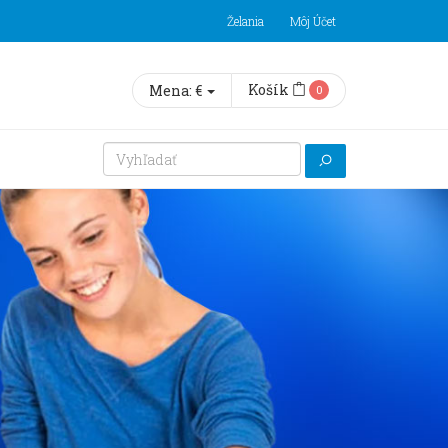
Želania
Môj Účet
Košík
Mena:
€
0