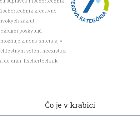
vou súpravou Fischertechnik
ischertechnik kreatívne
 divokých zákrut.
okrajmi poskytujú
 umožňuje zmenu smeru aj v
ýchlostným setom neexistujú
si do dráh fischertechnik
Čo je v krabici