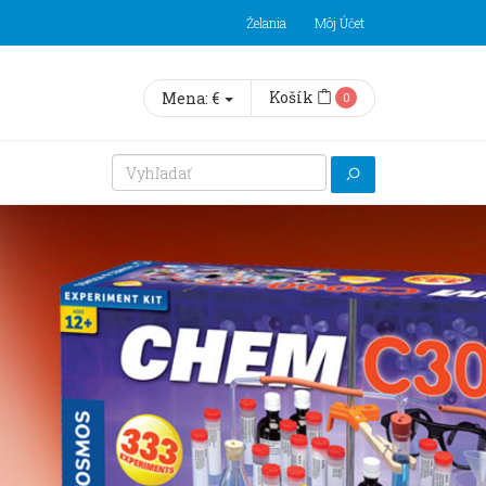
Želania
Môj Účet
Košík
Mena:
€
0