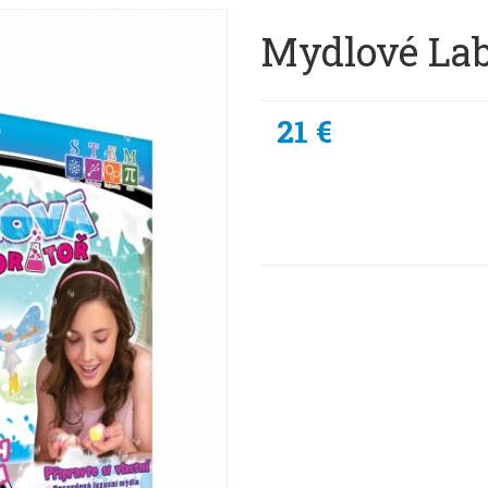
Mydlové La
21 €