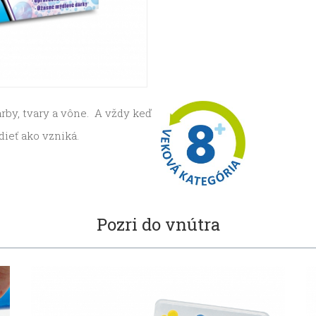
rby, tvary a vône. A vždy keď
ieť ako vzniká.
Pozri do vnútra