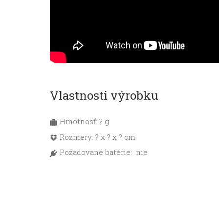
Vlastnosti výrobku
Hmotnosť: ? g
Rozmery: ? x ? x ? cm
Požadované batérie: nie