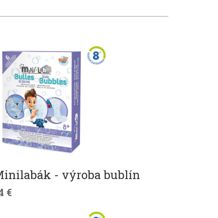
inilabák - výroba bublín
4 €