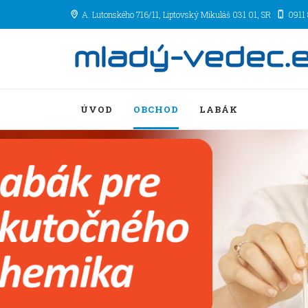
A. Lutonského 716/11
, Liptovský Mikuláš
031 01
,
SR
0911
ÚVOD
OBCHOD
LABÁK