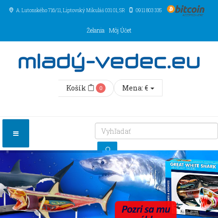
A. Lutonského 716/11
, Liptovský Mikuláš
031 01
,
SR
0911 803 335
Želania
Môj Účet
Košík
Mena:
€
0