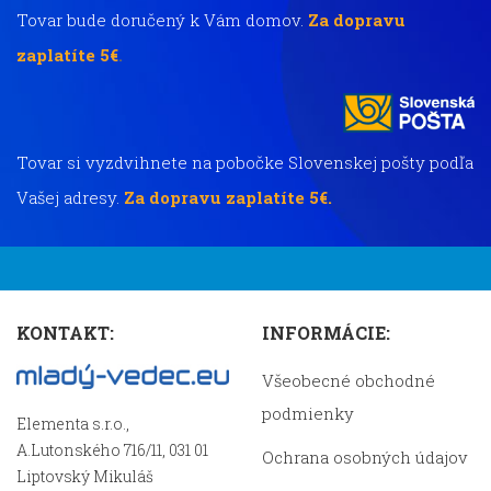
Tovar bude doručený k Vám domov.
Za dopravu
zaplatíte 5€
.
Tovar si vyzdvihnete na pobočke Slovenskej pošty podľa
Vašej adresy.
Za dopravu zaplatíte 5€.
KONTAKT:
INFORMÁCIE:
Všeobecné obchodné
podmienky
Elementa s.r.o.,
A.Lutonského 716/11, 031 01
Ochrana osobných údajov
Liptovský Mikuláš