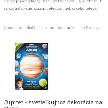
Návod je jednoduchý: stačí vystaviť svetlu a po zhasnutí
sa kochať svetielkujúcim efektom nebeského telesa.
Určené pre mladých astronómov, starších ako 5 rokov.
Jupiter - svetielkujúca dekorácia na