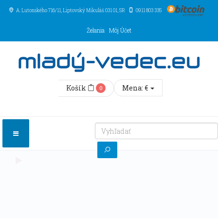
A. Lutonského 716/11
, Liptovský Mikuláš
031 01
,
SR
0911 803 335
Želania
Môj Účet
Košík
Mena:
€
0