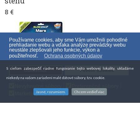
stenu
8 €
Používame cookies, aby sme Vám umožnili pohodlné
prehliadanie webu a vďaka analýze prevádzky webu
neustále zlepšovali jeho funkcie, výkon a
použiteľnosť.
Ochrana osobných údajov
S cieľom zabezpečiť riadne fungovanie tejto webovej lokality, ukladáme
Odmietnuť
Povoliť cookies
niekedy na vašom zariadení malé dátové súbory, tzv. cookie.
Nastavenia cookies:
Nevyhnutné súbory
Preferenčné súbory
Jasné, rozumiem.
Chcem vedieť viac
Marketingové súbory
Mars - svetielkujúca dekorácia na
stenu
8 €