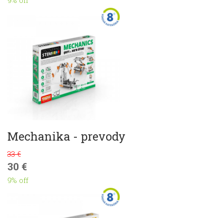
9% off
Mechanika - prevody
33 €
30 €
9% off