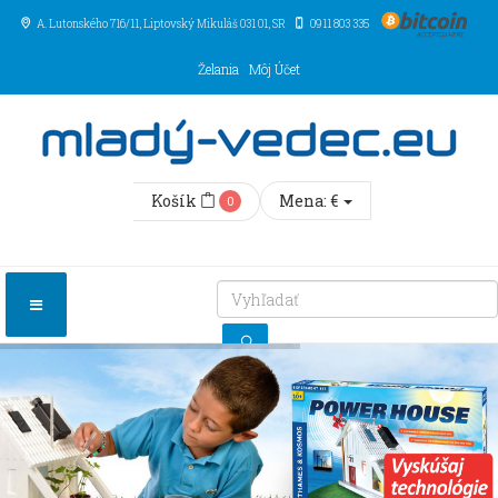
A. Lutonského 716/11
, Liptovský Mikuláš
031 01
,
SR
0911 803 335
Želania
Môj Účet
Košík
Mena:
€
0