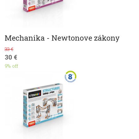
Mechanika - Newtonove zákony
33 €
30 €
9% off