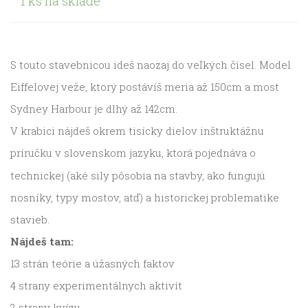
1 ks na sklade
S touto stavebnicou ideš naozaj do veľkých čísel. Model
Eiffelovej veže, ktorý postávíš meria až 150cm a most
Sydney Harbour je dlhý až 142cm.
V krabici nájdeš okrem tisícky dielov inštruktážnu
príručku v slovenskom jazyku, ktorá pojednáva o
technickej (aké sily pôsobia na stavby, ako fungujú
nosníky, typy mostov, atď) a historickej problematike
stavieb.
Nájdeš tam:
13 strán teórie a úžasných faktov
4 strany experimentálnych aktivít
2 strany kvízu