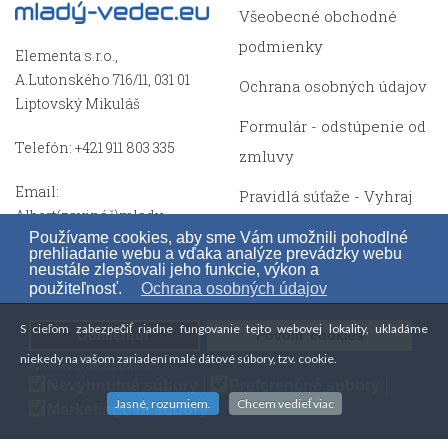
Všeobecné obchodné
podmienky
Elementa s.r.o.,
A.Lutonského 716/11, 031 01
Ochrana osobných údajov
Liptovský Mikuláš
Formulár - odstúpenie od
Telefón: +421 911 803 335
zmluvy
Email:
Pravidlá súťaže - Vyhraj
Albert(zavináč)mlady-
hračky pre zvedavé deti
Používame cookies, aby sme Vám umožnili pohodlné
vedec.eu
prehliadanie webu a vďaka analýze prevádzky webu
Mapa stránok
neustále zlepšovali jeho funkcie, výkon a
použiteľnosť.
Ochrana osobných údajov
S cieľom zabezpečiť riadne fungovanie tejto webovej lokality, ukladáme
Odmietnuť
Povoliť cookies
niekedy na vašom zariadení malé dátové súbory, tzv. cookie.
Nastavenia cookies:
Nevyhnutné súbory
Preferenčné súbory
Jasné, rozumiem.
Chcem vedieť viac
Marketingové súbory
Copyright © 2014 - 1000 0000 mladý-vedec.eu