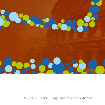
Nachádzate sa tu:
V košíku neboli nájdené žiadne položky