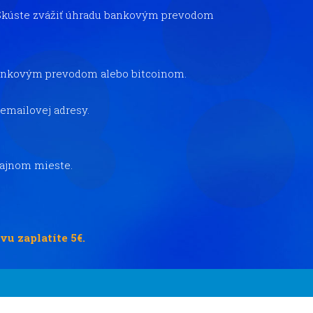
. Skúste zvážiť úhradu bankovým prevodom
 bankovým prevodom alebo bitcoinom.
ľ emailovej adresy.
ajnom mieste.
vu zaplatíte 5€.