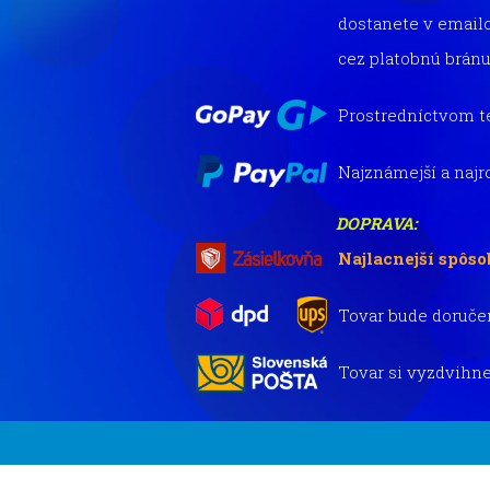
dostanete v email
cez platobnú bránu
Prostredníctvom t
Najznámejší a najr
DOPRAVA:
Najlacnejší spôso
Tovar bude doruče
Tovar si vyzdvihne