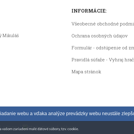
INFORMÁCIE:
Všeobecné obchodné podm
ký Mikuláš
Ochrana osobných údajov
Formulár - odstúpenie od z
Pravidlá súťaže - Vyhraj hra
Mapa stránok
adanie webu a vďaka analýze prevádzky webu neustále zlepšov
u
é súbory
Marketingové súbory
a vašom zariadení malé dátové súbory, tzv. cookie.