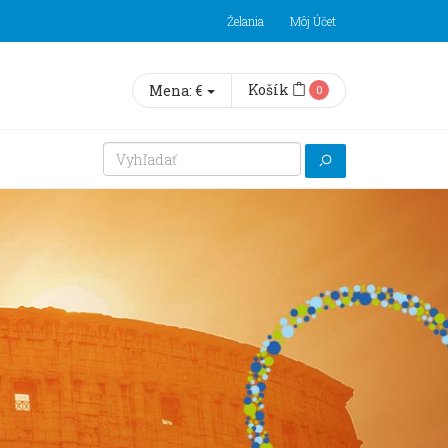
Želania
Môj Účet
Košík
Mena:
€
0