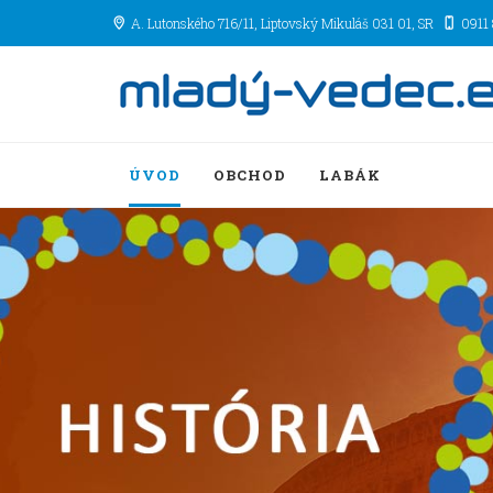
A. Lutonského 716/11
, Liptovský Mikuláš
031 01
,
SR
0911
ÚVOD
OBCHOD
LABÁK