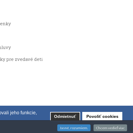
ienky
mluvy
čky pre zvedavé deti
ali jeho funkcie,
Odmietnuť
Povoliť cookies
Jasné, rozumiem.
Chcem vedieť viac