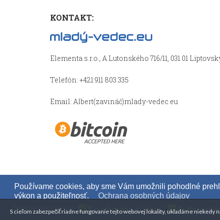
KONTAKT:
Elementa s.r.o., A.Lutonského 716/11, 031 01 Liptovs
Telefón: +421 911 803 335
Email: Albert(zavináč)mlady-vedec.eu
Používame cookies, aby sme Vám umožnili pohodlné prehli
výkon a použiteľnosť.
Ochrana osobných údajov
Copyright © 2014 - 1000 0000 mladý-vedec.e
Nastavenia cookies:
Nevyhnutné súbory
Preferenčn
S cieľom zabezpečiť riadne fungovanie tejto webovej lokality, ukladáme niekedy n