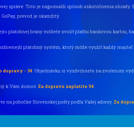
ovej správe. Toto je najpomalší spôsob uskutočnenia úhrady
 GoPay, prevod je okamžitý.
ejto platobnej brány môžete zvoliť platbu bankovou kartou,
ozšírenejší platobný systém, ktorý môže využiť každý majite
b dopravy - 3€
.
Objednávku si vyzdvihnete na zvolenom výd
ný k Vám domov.
Za dopravu zaplatíte 5€
.
te na pobočke Slovenskej pošty podľa Vašej adresy.
Za dopra